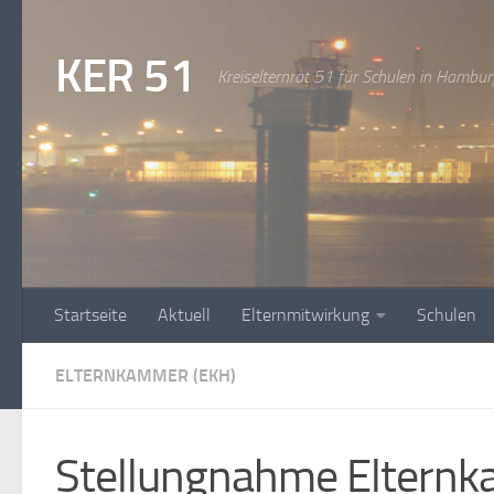
Zum Inhalt springen
KER 51
Kreiselternrat 51 für Schulen in Hambur
Startseite
Aktuell
Elternmitwirkung
Schulen
ELTERNKAMMER (EKH)
Stellungnahme Elternk