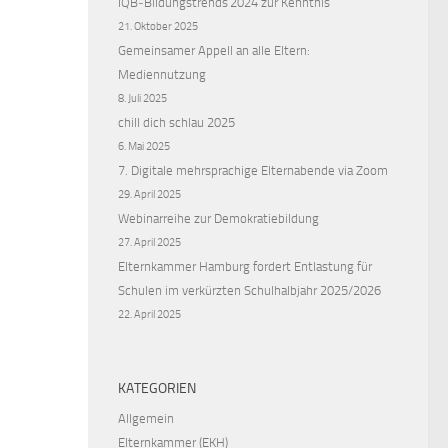
IQB‑Bildungstrends 2024 zur Kenntnis
21. Oktober 2025
Gemeinsamer Appell an alle Eltern:
Mediennutzung
8. Juli 2025
chill dich schlau 2025
6. Mai 2025
7. Digitale mehrsprachige Elternabende via Zoom
29. April 2025
Webinarreihe zur Demokratiebildung
27. April 2025
Elternkammer Hamburg fordert Entlastung für
Schulen im verkürzten Schulhalbjahr 2025/2026
22. April 2025
KATEGORIEN
Allgemein
Elternkammer (EKH)