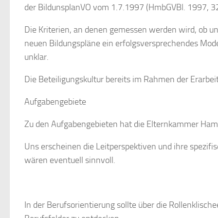
der BildunsplanVO vom 1.7.1997 (HmbGVBl. 1997, 32
Die Kriterien, an denen gemessen werden wird, ob u
neuen
Bildungspläne
ein
erfolgsversprechendes
Mode
unklar.
Die Beteiligungskultur bereits im Rahmen der Erarbe
Aufgabengebiete
Zu
den
Aufgabengebieten
hat
die
Elternkammer
Ham
Uns erscheinen die
Leitperspektiven
und ihre spezif
wären eventuell sinnvoll.
In der
Berufsorientierung
sollte über die Rollenklische