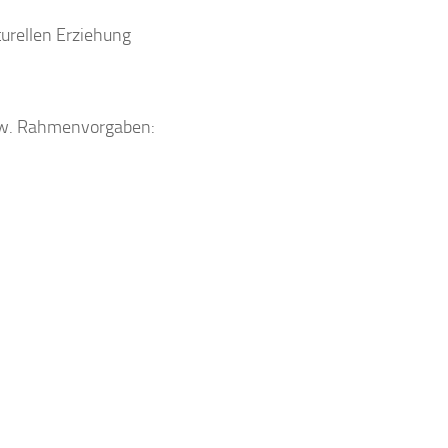
turellen
Erziehung
w.
Rahmenvorgaben: