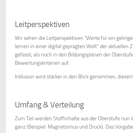
Leitperspektiven
Wir
sehen
die
Leitperspektiven
“Werte
für
ein
geling
lernen
in
einer
digital
geprägten
Welt”
der
aktuellen
Z
gefasst, als noch in den Bildungsplänen der Oberstufe
Bewertungskriterien auf.
Inklusion
wird
stärker
in
den
Blick
genommen,
diese
Umfang &
Verteilung
Zum Teil werden Stoffinhalte aus der Oberstufe nun in
ganz (Beispiel: Magnetismus
und Druck).
Das Vorgabe 