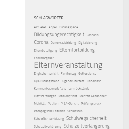
SCHLAGWÖRTER
Aktuelles
Appell
Bildungspläne
Bildungsungerechtigkeit
Cannabis
Corona
Demokratiebildung
Digitalisierung
Elternfortbildung
Elternbeteiligung
Elternratgeber
Elternveranstaltung
Englischunterricht
Familientag
Gottesdienst
IQB‑Bildungstrend
Jugendkulturfest
Kinderfest
Kommunikationsdefizite
Lernrückstände
Luftfilteranlagen
Maskenpflicht
Mentale Gesundheit
Mobilität
Petition
PISA-Bericht
Prüfungsdruck
Pädagogische Leitlinien
Schulessen
Schulwegsicherheit
Schulpflichtverletzung
Schulzeitverlängerung
Schulzeitverkürzung