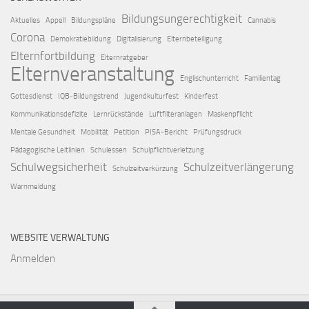
Bildungsungerechtigkeit
Aktuelles
Appell
Bildungspläne
Cannabis
Corona
Demokratiebildung
Digitalisierung
Elternbeteiligung
Elternfortbildung
Elternratgeber
Elternveranstaltung
Englischunterricht
Familientag
Gottesdienst
IQB‑Bildungstrend
Jugendkulturfest
Kinderfest
Kommunikationsdefizite
Lernrückstände
Luftfilteranlagen
Maskenpflicht
Mentale Gesundheit
Mobilität
Petition
PISA-Bericht
Prüfungsdruck
Pädagogische Leitlinien
Schulessen
Schulpflichtverletzung
Schulwegsicherheit
Schulzeitverlängerung
Schulzeitverkürzung
Warnmeldung
WEBSITE VERWALTUNG
Anmelden