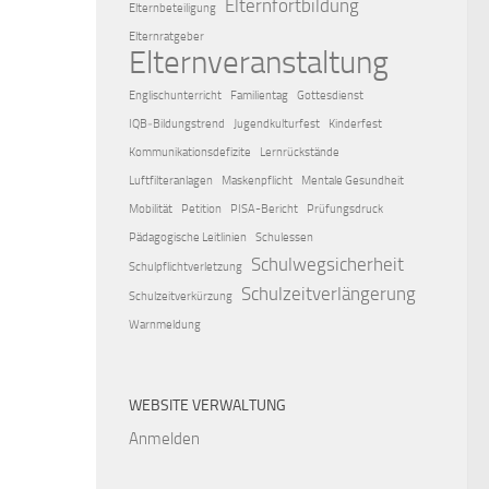
Elternfortbildung
Elternbeteiligung
Elternratgeber
Elternveranstaltung
Englischunterricht
Familientag
Gottesdienst
IQB‑Bildungstrend
Jugendkulturfest
Kinderfest
Kommunikationsdefizite
Lernrückstände
Luftfilteranlagen
Maskenpflicht
Mentale Gesundheit
Mobilität
Petition
PISA-Bericht
Prüfungsdruck
Pädagogische Leitlinien
Schulessen
Schulwegsicherheit
Schulpflichtverletzung
Schulzeitverlängerung
Schulzeitverkürzung
Warnmeldung
WEBSITE VERWALTUNG
Anmelden