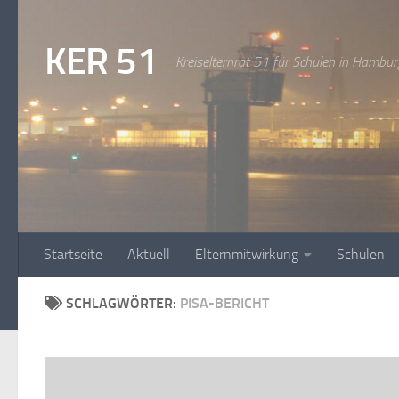
Zum Inhalt springen
KER 51
Kreiselternrat 51 für Schulen in Hambur
Startseite
Aktuell
Elternmitwirkung
Schulen
SCHLAGWÖRTER:
PISA-BERICHT