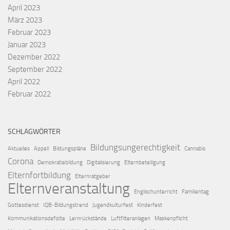
April 2023
März 2023
Februar 2023
Januar 2023
Dezember 2022
September 2022
April 2022
Februar 2022
SCHLAGWÖRTER
Bildungsungerechtigkeit
Aktuelles
Appell
Bildungspläne
Cannabis
Corona
Demokratiebildung
Digitalisierung
Elternbeteiligung
Elternfortbildung
Elternratgeber
Elternveranstaltung
Englischunterricht
Familientag
Gottesdienst
IQB‑Bildungstrend
Jugendkulturfest
Kinderfest
Kommunikationsdefizite
Lernrückstände
Luftfilteranlagen
Maskenpflicht