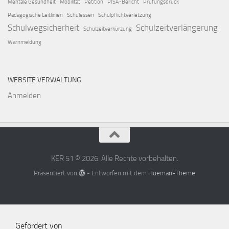
Mentale Gesundheit
Mobilität
Petition
PISA-Bericht
Prüfungsdruck
Pädagogische Leitlinien
Schulessen
Schulpflichtverletzung
Schulwegsicherheit
Schulzeitverlängerung
Schulzeitverkürzung
Warnmeldung
WEBSITE VERWALTUNG
Anmelden
KER 51 © 2026. Alle Rechte vorbehalten.
Präsentiert von
- Entworfen mit dem
Hueman-Theme
Gefördert von