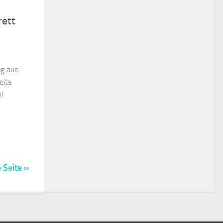
rett
ug aus
eits
!
 Seite »