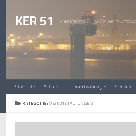
Zum Inhalt springen
KER 51
Kreiselternrat 51 für Schulen in Hambur
Startseite
Aktuell
Elternmitwirkung
Schulen
KATEGORIE:
VERANSTALTUNGEN