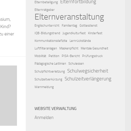
Elternfortbildung
Elternbeteiligung
Elternratgeber
Elternveranstaltung
asium,
Englischunterricht
Familientag
Gottesdienst
 Kind?
zu einer
IQB‑Bildungstrend
Jugendkulturfest
Kinderfest
Kommunikationsdefizite
Lernrückstände
Luftfilteranlagen
Maskenpflicht
Mentale Gesundheit
Mobilität
Petition
PISA-Bericht
Prüfungsdruck
Pädagogische Leitlinien
Schulessen
Schulwegsicherheit
Schulpflichtverletzung
Schulzeitverlängerung
Schulzeitverkürzung
Warnmeldung
WEBSITE VERWALTUNG
Anmelden