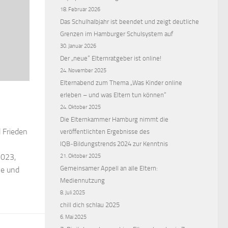
18. Februar 2026
Das Schulhalbjahr ist beendet und zeigt deutliche
Grenzen im Hamburger Schulsystem auf
30. Januar 2026
Der „neue“ Elternratgeber ist online!
24. November 2025
Elternabend zum Thema „Was Kinder online
erleben – und was Eltern tun können“
24. Oktober 2025
Die Elternkammer Hamburg nimmt die
d Frieden
veröffentlichten Ergebnisse des
IQB‑Bildungstrends 2024 zur Kenntnis
2023,
21. Oktober 2025
Gemeinsamer Appell an alle Eltern:
le und
Mediennutzung
8. Juli 2025
chill dich schlau 2025
6. Mai 2025