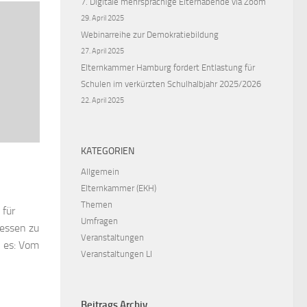
7. Digitale mehrsprachige Elternabende via Zoom
29. April 2025
Webinarreihe zur Demokratiebildung
27. April 2025
Elternkammer Hamburg fordert Entlastung für
Schulen im verkürzten Schulhalbjahr 2025/2026
22. April 2025
KATEGORIEN
Allgemein
Elternkammer (EKH)
Themen
 für
Umfragen
ressen zu
Veranstaltungen
n es: Vom
Veranstaltungen LI
Beitrags Archiv