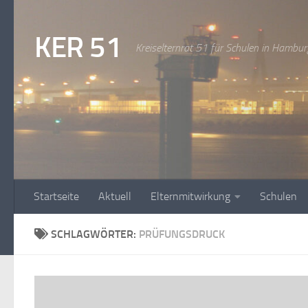
Zum Inhalt springen
KER 51
Kreiselternrat 51 für Schulen in Hambur
Startseite
Aktuell
Elternmitwirkung
Schulen
SCHLAGWÖRTER:
PRÜFUNGSDRUCK