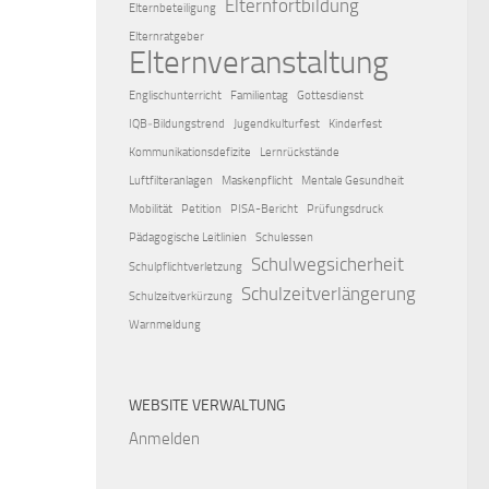
Elternfortbildung
Elternbeteiligung
Elternratgeber
Elternveranstaltung
Englischunterricht
Familientag
Gottesdienst
IQB‑Bildungstrend
Jugendkulturfest
Kinderfest
Kommunikationsdefizite
Lernrückstände
Luftfilteranlagen
Maskenpflicht
Mentale Gesundheit
Mobilität
Petition
PISA-Bericht
Prüfungsdruck
Pädagogische Leitlinien
Schulessen
Schulwegsicherheit
Schulpflichtverletzung
Schulzeitverlängerung
Schulzeitverkürzung
Warnmeldung
WEBSITE VERWALTUNG
Anmelden