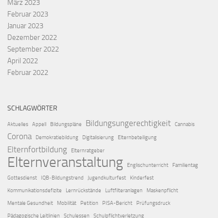
März 2023
Februar 2023
Januar 2023
Dezember 2022
September 2022
April 2022
Februar 2022
SCHLAGWÖRTER
Bildungsungerechtigkeit
Aktuelles
Appell
Bildungspläne
Cannabis
Corona
Demokratiebildung
Digitalisierung
Elternbeteiligung
Elternfortbildung
Elternratgeber
Elternveranstaltung
Englischunterricht
Familientag
Gottesdienst
IQB‑Bildungstrend
Jugendkulturfest
Kinderfest
Kommunikationsdefizite
Lernrückstände
Luftfilteranlagen
Maskenpflicht
Mentale Gesundheit
Mobilität
Petition
PISA-Bericht
Prüfungsdruck
Pädagogische Leitlinien
Schulessen
Schulpflichtverletzung