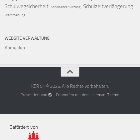
Schulwegsicherheit
Schulzeitverlängerung
Schulzeitverkürzung
Warnmeldung
WEBSITE VERWALTUNG
Anmelden
KER 51 © 2026. Alle Rechte vorbehalten.
Präsentiert von
- Entworfen mit dem
Hueman-Theme
Gefördert von