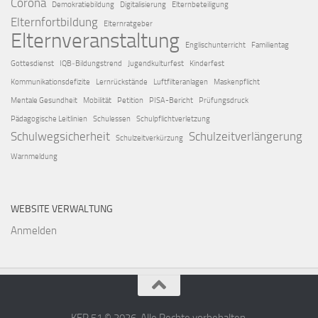
Corona
Demokratiebildung
Digitalisierung
Elternbeteiligung
Elternfortbildung
Elternratgeber
Elternveranstaltung
Englischunterricht
Familientag
Gottesdienst
IQB‑Bildungstrend
Jugendkulturfest
Kinderfest
Kommunikationsdefizite
Lernrückstände
Luftfilteranlagen
Maskenpflicht
Mentale Gesundheit
Mobilität
Petition
PISA-Bericht
Prüfungsdruck
Pädagogische Leitlinien
Schulessen
Schulpflichtverletzung
Schulwegsicherheit
Schulzeitverlängerung
Schulzeitverkürzung
Warnmeldung
WEBSITE VERWALTUNG
Anmelden
KER 51 © 2026. Alle Rechte vorbehalten.